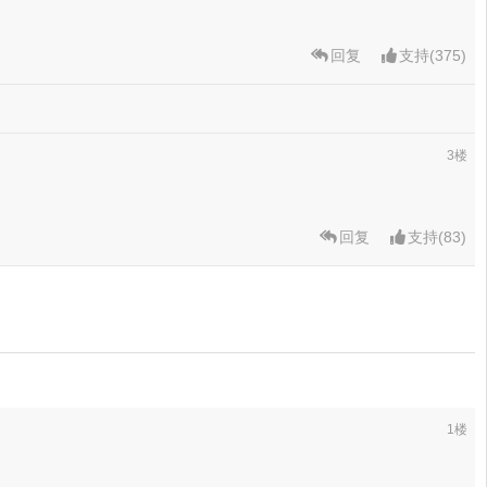
回复
支持
(
375
)
3楼
回复
支持
(
83
)
1楼