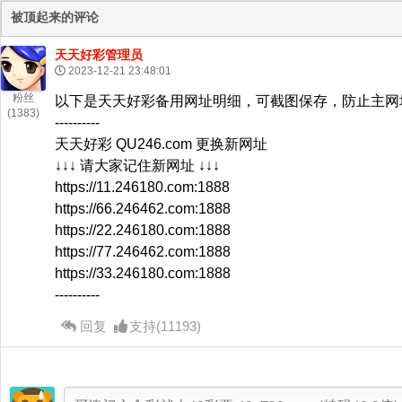
被顶起来的评论
天天好彩管理员
2023-12-21 23:48:01
粉丝
以下是天天好彩备用网址明细，可截图保存，防止主网
(1383)
----------
天天好彩 QU246.com 更换新网址
↓↓↓ 请大家记住新网址 ↓↓↓
https://11.246180.com:1888
https://66.246462.com:1888
https://22.246180.com:1888
https://77.246462.com:1888
https://33.246180.com:1888
----------
回复
支持
(
11193
)