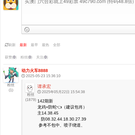
刷新
最新
最早
最热
全部
获赞(
0
)
粉丝(
0
)
关注(
0
)
动力火车8888
2025-05-23 15:36:10
粉丝
谭承宏
(1)
2025年05月22日 15:54:38
粉丝
(1879)
142期新
龙鸡+防蛇👈（建议包肖）
主14.38.45
   防08.32.44.18.30.27.39
 参考不包中、喷子绕道、